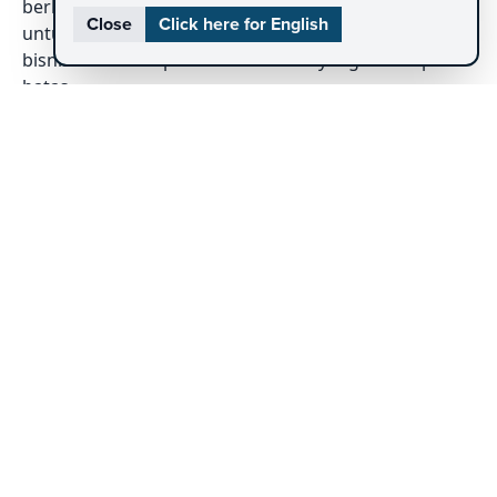
berkelas dunia, komite eksekutif kami selalu siap
Close
Click here for English
untuk mendampingi klien dalam mencapai target
bisnis dan menciptakan terobosan yang melampaui
batas.
Learn more
Subsidiary
Marketeers adalah media bisnis next-gen di
Indonesia. Media cetak dan konten digital kami
merupakan perpaduan unik antara bacaan yang
memberikan wawasan baru dan desain yang
progresif.
Learn more