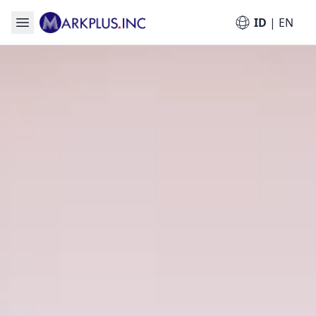
ID
|
EN