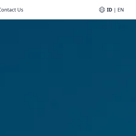
Contact Us
ID
|
EN